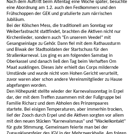
Nach dem Auftritt beim Altentag eine Woche später, besuchte
eine Abordnung am 1.2. auch den Festkommers und den
Frühschoppen der GEK und gratulierte zum närrischen
Jubiläum.
Bei der Kölschen Mess, die traditionell am Sonntag vor
Weiberfastnacht stattfindet, brachten die Aktiven nicht nur
Kirchenlieder, sondern auch "En unserem Veedel" mit
Gesangseinlage zu Gehör. Dann fiel mit dem Rathaussturm
und Biwak der Stadtsoldaten der Startschuss für den
Straßenkarneval. Los ging es am folgenden Samstag in
Oberkassel und danach ließ den Tag beim Verhaften Om
Maat ausklingen. Dieses Jahr erhielt das Corps mildernde
Umstände und wurde nicht vom Hohen Gericht verurteilt,
zuvor waren aber schon andere Vereinsmitglieder zu Hause
abgefangen worden.
Den Höhepunkt stellte wieder der Karnevalssonntag in Erpel
dar, der mit dem Treffen zusammen mit der Fußgruppe bei
Familie Richarz und dem Abholen des Prinzenpaares
startete. Bei eisigen Temperaturen, aber immerhin trocken,
lief der Zooch durch Erpel und die Aktiven sorgten vor allem
mit den neuen Stücken "Karnevalsmaus" und "Wackelkontakt"
für gute Stimmung. Gemeinsam feierte man bei der
Zugausklangsfeier des JGV in der Mehrzweckhalle. Am folgen