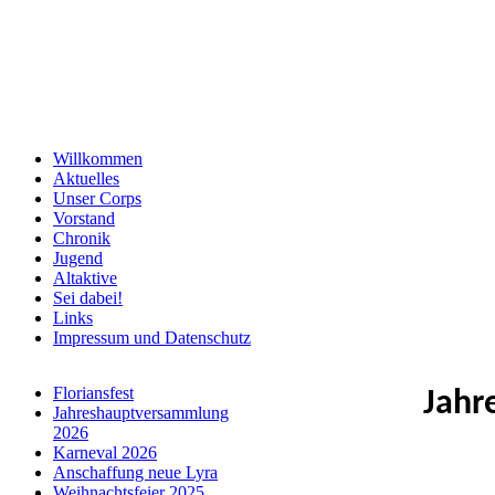
Willkommen
Aktuelles
Unser Corps
Vorstand
Chronik
Jugend
Altaktive
Sei dabei!
Links
Impressum und Datenschutz
Floriansfest
Jahr
Jahreshauptversammlung
2026
Karneval 2026
Anschaffung neue Lyra
Weihnachtsfeier 2025