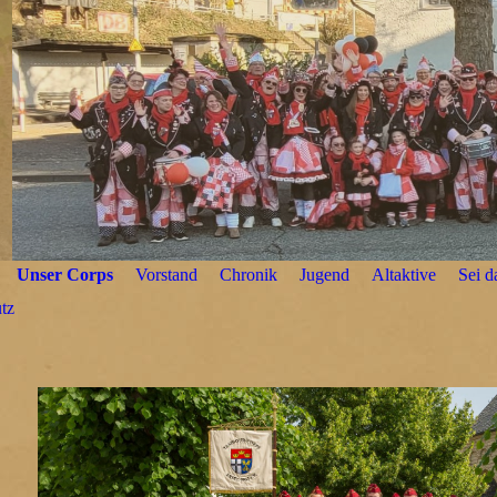
Unser Corps
Vorstand
Chronik
Jugend
Altaktive
Sei d
tz