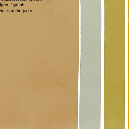
igen. Egal ob
ieles mehr, jeder