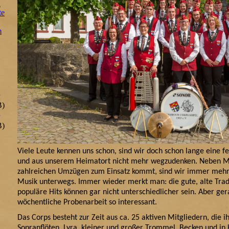
n
te
m
B)
B)
Viele Leute kennen uns schon, sind wir doch schon lange eine fes
und aus unserem Heimatort nicht mehr wegzudenken. Neben Ma
zahlreichen Umzügen zum Einsatz kommt, sind wir immer mehr
Musik unterwegs. Immer wieder merkt man: die gute, alte Trad
populäre Hits können gar nicht unterschiedlicher sein. Aber ge
wöchentliche Probenarbeit so interessant.
Das Corps besteht zur Zeit aus ca. 25 aktiven Mitgliedern, die 
Sopranflöten, Lyra, kleiner und großer Trommel, Becken und in